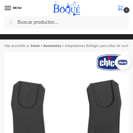
MENU
0
Buscar
5€ de descuento en tu primera compra con el codigo “
cinco5 ” en compras superiores a 50 euros
Has accedido a:
Inicio
»
Accesorios
»
Adaptadores Bellagio para sillas de coche