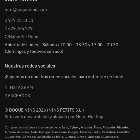
info@boquenins.com
977 75 11 11
629 755 729
C/Batan 6 – Reus
Abierto de Lunes – Sábado / 10:00 – 13:30 y 17:00 – 20:30
(Domingos y festivos cerrado)
Nuestras redes sociales
¡Síguenos en nuestras redes sociales para enterarte de todo!
INSTAGRAM
FACEBOOK
© BOQUE NINS 2026 (NINS PETITS S.L.)
Sitio web desarrollado y alojado por Mejor Hosting
Comprar cochecitos y sillas de coche de Jane, Cybex y Anex en: Álava, Albacete, Alicante,
Almería, Asturias, Avila, Badajoz, Barcelona, Burgos, Cáceres, Cádiz, Cantabria, Castellón,
Ciudad Real, Córdoba, La Coruña, La Rioja, Cuenca, Girona, Granada, Guadalajara,