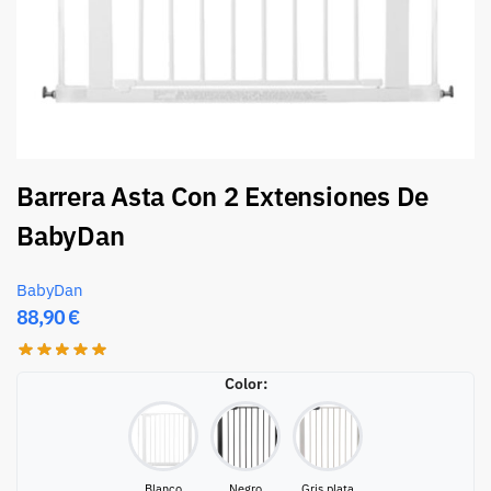
Barrera Asta Con 2 Extensiones De
BabyDan
BabyDan
88,90
€
Color
:
Blanco
Negro
Gris plata