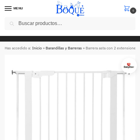
MENU
0
Buscar
5€ de descuento en tu primera compra con el codigo “
cinco5 ” en compras superiores a 50 euros
Has accedido a:
Inicio
»
Barandillas y Barreras
»
Barrera asta con 2 extensiones