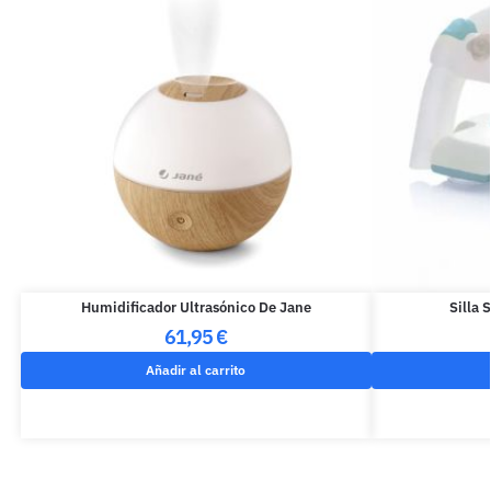
Humidificador Ultrasónico De Jane
Silla
61,95
€
Añadir al carrito