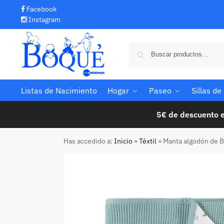
Facebook
Instagram
Listas de Nacimiento
Hogar
Paseo
Sillas d
5€ de descuento e
Has accedido a:
Inicio
»
Téxtil
»
Manta algodón de B