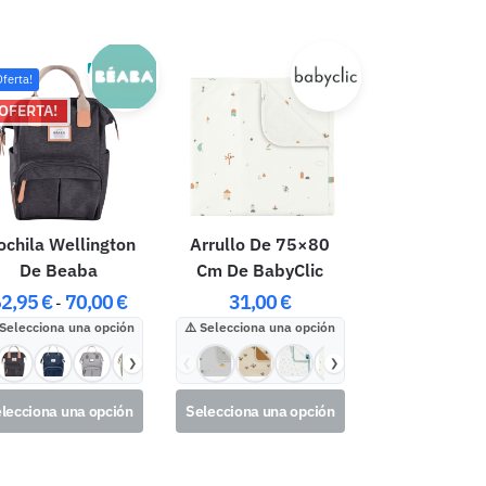
Oferta!
OFERTA!
chila Wellington
Arrullo De 75×80
De Beaba
Cm De BabyClic
62,95
€
70,00
€
31,00
€
-
Selecciona una opción
Selecciona una opción
❯
❮
❯
lecciona una opción
Selecciona una opción