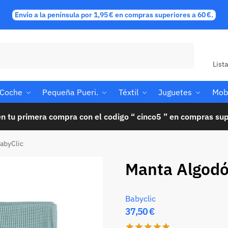
Envío a la península por 1,95 € en compras superiores a 60 €.
Buscar
List
e Coche
Pequeña Pueri.
Téxtil
Juguetes
Mobi
n tu primera compra con el codigo “ cinco5 ” en compras sup
abyClic
Manta Algodó
Babyclic
37,50
€