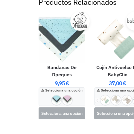
Productos Relacionados
Bandanas De
Cojín Antivuelco
Dpeques
BabyClic
9,95
€
37,00
€
Selecciona una opción
Selecciona una opc
❮
Selecciona una opción
Selecciona una opc