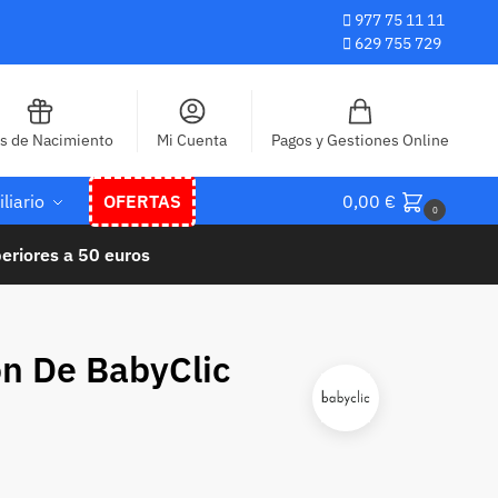
977 75 11 11
629 755 729
as de Nacimiento
Mi Cuenta
Pagos y Gestiones Online
liario
OFERTAS
0,00
€
0
eriores a 50 euros
n De BabyClic