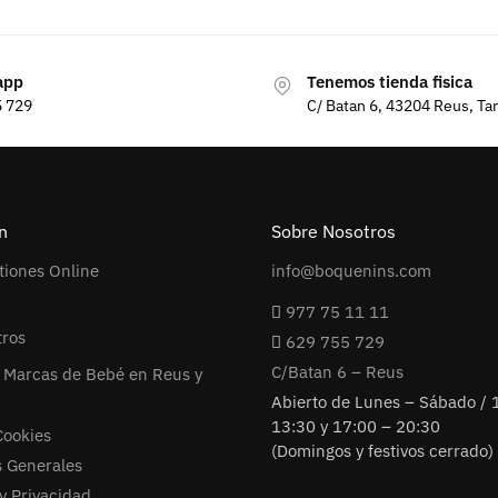
app
Tenemos tienda fisica
5 729
C/ Batan 6, 43204 Reus, Ta
n
Sobre Nosotros
tiones Online
info@boquenins.com
977 75 11 11
tros
629 755 729
C/Batan 6 – Reus
 Marcas de Bebé en Reus y
Abierto de Lunes – Sábado / 
13:30 y 17:00 – 20:30
Cookies
(Domingos y festivos cerrado)
s Generales
 y Privacidad