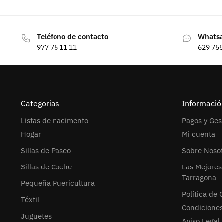
Teléfono de contacto
Whats
977 75 11 11
629 75
Categorias
Informació
Listas de nacimento
Pagos y Ges
Hogar
Mi cuenta
Sillas de Paseo
Sobre Noso
Sillas de Coche
Las Mejores
Tarragona
Pequeña Puericultura
Política de 
Téxtil
Condicione
Juguetes
Aviso Legal