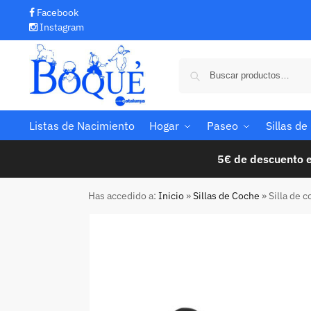
Facebook
Instagram
Listas de Nacimiento
Hogar
Paseo
Sillas d
5€ de descuento e
Has accedido a:
Inicio
»
Sillas de Coche
»
Silla de 