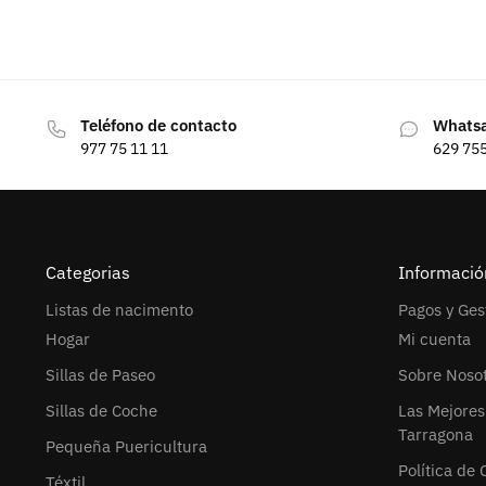
Teléfono de contacto
Whats
977 75 11 11
629 75
Categorias
Informació
Listas de nacimento
Pagos y Ges
Hogar
Mi cuenta
Sillas de Paseo
Sobre Noso
Sillas de Coche
Las Mejores
Tarragona
Pequeña Puericultura
Política de 
Téxtil