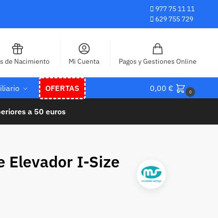
977 75 11 11
629 755 729
as de Nacimiento
Mi Cuenta
Pagos y Gestiones Online
liario
OFERTAS
0,00
€
0
eriores a 50 euros
e Elevador I-Size