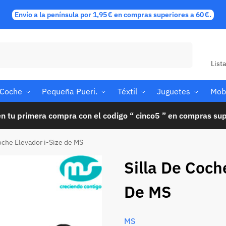
Envío a la península por 1,95 € en compras superiores a 60 €.
Buscar
List
e Coche
Pequeña Pueri.
Téxtil
Juguetes
Mobi
n tu primera compra con el codigo “ cinco5 ” en compras sup
coche Elevador i-Size de MS
Silla De Coch
De MS
MS