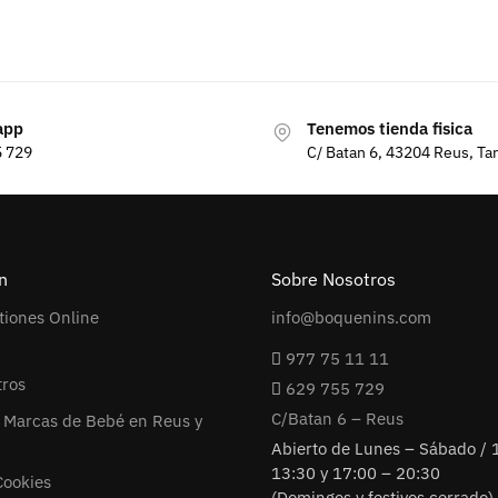
app
Tenemos tienda fisica
5 729
C/ Batan 6, 43204 Reus, Ta
n
Sobre Nosotros
tiones Online
info@boquenins.com
977 75 11 11
tros
629 755 729
C/Batan 6 – Reus
 Marcas de Bebé en Reus y
Abierto de Lunes – Sábado / 
13:30 y 17:00 – 20:30
Cookies
(Domingos y festivos cerrado)