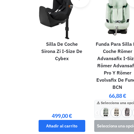
Silla De Coche
Funda Para Silla
Sirona Zi I-Size De
Coche Römer
Cybex
Advansafix I-Siz
Römer Advansaf
Pro Y Römer
Evolvafix De Fun
BCN
66,88
€
Selecciona una opc
❮
499,00
€
Añadir al carrito
Selecciona una opc