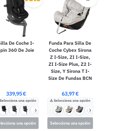
illa De Coche I-
Funda Para Silla De
pin 360 De Joie
Coche Cybex Sirona
Z I-Size, ZI I-Size,
ZI I-Size Plus, Z2 I-
Size, Y Sirona T I-
Size De Fundas BCN
339,95
€
63,97
€
Selecciona una opción
Selecciona una opción
❯
❮
❯
lecciona una opción
Selecciona una opción