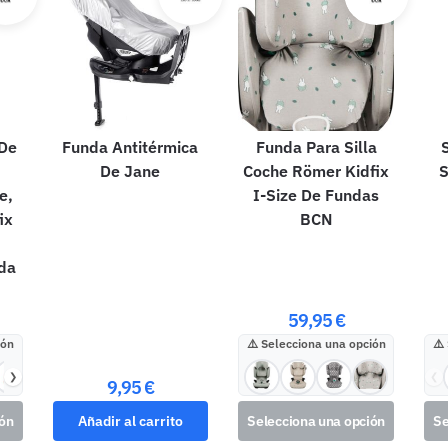
 De
Funda Antitérmica
Funda Para Silla
S
De Jane
Coche Römer Kidfix
S
e,
I-Size De Fundas
ix
BCN
da
59,95
€
ión
Selecciona una opción
❯
❮
9,95
€
ión
Añadir al carrito
Selecciona una opción
Se