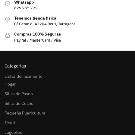
Whatsapp
629 755 729
Tenemos tienda fisica
C/ Batan 6, 43204 Reus, Tarragona
Compras 100% Seguras
PayPal / MasterCard / Visa
Categorias
Listas de nacimento
Hogar
Sillas de Paseo
Sillas de Coche
Pequeña Puericultura
Téxtil
Juguetes