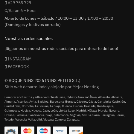
629 755 729
C/Batan 6 – Reus
Abierto de Lunes – Sábado / 10:00 – 13:30 y 17:00 – 20:30
(Domingos y festivos cerrado)
Nuestras redes sociales
¡Síguenos en nuestras redes sociales para enterarte de todo!
INSTAGRAM
FACEBOOK
© BOQUE NINS 2026 (NINS PETITS S.L.)
Sitio web desarrollado y alojado por Mejor Hosting
Comprar cochecitos y sillas de coche de Jane, Cybex y Anex en: Álava, Albacete, Alicante,
Almería, Asturias, Avila, Badajoz, Barcelona, Burgos, Cáceres, Cádiz, Cantabria, Castellón,
Ciudad Real, Córdoba, La Coruña, La Rioja, Cuenca, Girona, Granada, Guadalajara,
Guipuzcoa, Huelva, Huesca, Jaen, León, Lleida, Lugo, Madrid, Málaga, Murcia, Navarra,
Orense, Palencia, Pontevedra, Rioja, Salamanca, Segovia, Sevilla, Soria, Tarragona, Teruel,
Toledo, Valencia, Valladolid, Vizcaya, Zamora, Zaragoza.