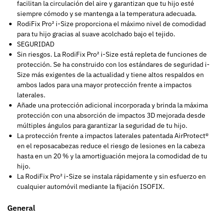
facilitan la circulación del aire y garantizan que tu hijo esté
siempre cómodo y se mantenga a la temperatura adecuada.
RodiFix Pro² i-Size proporciona el máximo nivel de comodidad
para tu hijo gracias al suave acolchado bajo el tejido.
SEGURIDAD
Sin riesgos. La RodiFix Pro² i-Size está repleta de funciones de
protección. Se ha construido con los estándares de seguridad i-
Size más exigentes de la actualidad y tiene altos respaldos en
ambos lados para una mayor protección frente a impactos
laterales.
Añade una protección adicional incorporada y brinda la máxima
protección con una absorción de impactos 3D mejorada desde
múltiples ángulos para garantizar la seguridad de tu hijo.
La protección frente a impactos laterales patentada AirProtect®
en el reposacabezas reduce el riesgo de lesiones en la cabeza
hasta en un 20 % y la amortiguación mejora la comodidad de tu
hijo.
La RodiFix Pro² i-Size se instala rápidamente y sin esfuerzo en
cualquier automóvil mediante la fijación ISOFIX.
General