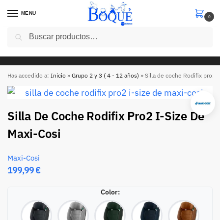
MENU
0
Buscar
5€ de descuento en tu primera compra con el codigo “
cinco5 ” en compras superiores a 50 euros
Has accedido a:
Inicio
»
Grupo 2 y 3 ( 4 - 12 años)
»
Silla de coche Rodifix pro2 
Silla De Coche Rodifix Pro2 I-Size De
Maxi-Cosi
Maxi-Cosi
199,99
€
Color
: