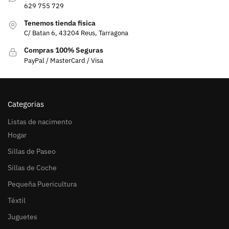
629 755 729
Tenemos tienda fisica
C/ Batan 6, 43204 Reus, Tarragona
Compras 100% Seguras
PayPal / MasterCard / Visa
Categorias
Listas de nacimento
Hogar
Sillas de Paseo
Sillas de Coche
Pequeña Puericultura
Téxtil
Juguetes