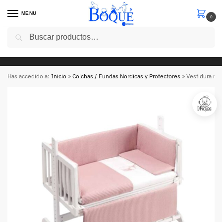
MENU
0
Buscar
5€ de descuento en tu primera compra con el codigo “
cinco5 ” en compras superiores a 50 euros
Has accedido a:
Inicio
»
Colchas / Fundas Nordicas y Protectores
»
Vestidura mi