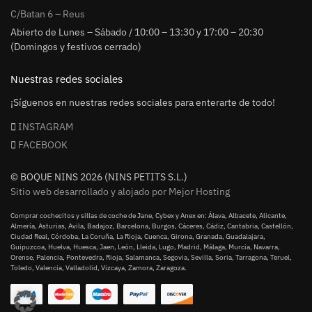
C/Batan 6 – Reus
Abierto de Lunes – Sábado / 10:00 – 13:30 y 17:00 – 20:30
(Domingos y festivos cerrado)
Nuestras redes sociales
¡Síguenos en nuestras redes sociales para enterarte de todo!
INSTAGRAM
FACEBOOK
© BOQUE NINS 2026 (NINS PETITS S.L.)
Sitio web desarrollado y alojado por Mejor Hosting
Comprar cochecitos y sillas de coche de Jane, Cybex y Anex en: Álava, Albacete, Alicante,
Almería, Asturias, Avila, Badajoz, Barcelona, Burgos, Cáceres, Cádiz, Cantabria, Castellón,
Ciudad Real, Córdoba, La Coruña, La Rioja, Cuenca, Girona, Granada, Guadalajara,
Guipuzcoa, Huelva, Huesca, Jaen, León, Lleida, Lugo, Madrid, Málaga, Murcia, Navarra,
Orense, Palencia, Pontevedra, Rioja, Salamanca, Segovia, Sevilla, Soria, Tarragona, Teruel,
Toledo, Valencia, Valladolid, Vizcaya, Zamora, Zaragoza.