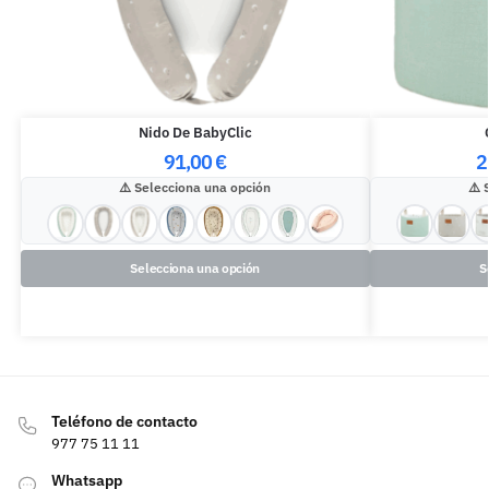
Nido De BabyClic
91,00
€
2
Selecciona una opción
Selecciona una opción
S
Teléfono de contacto
977 75 11 11
Whatsapp